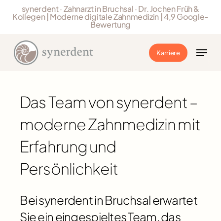
Skip
synerdent · Zahnarzt in Bruchsal · Dr. Jochen Früh &
Kollegen | Moderne digitale Zahnmedizin | 4,9 Google-
to
Bewertung
Close
main
Menu
Menu
content
Karriere
Das Team von synerdent –
moderne Zahnmedizin mit
Erfahrung und
Persönlichkeit
Bei synerdent in Bruchsal erwartet
Sie ein eingespieltes Team, das