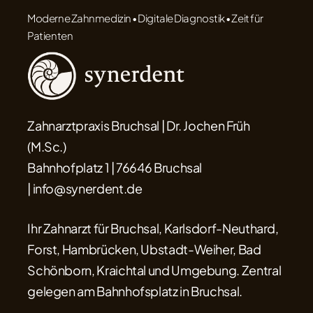
Moderne Zahnmedizin • Digitale Diagnostik • Zeit für
Patienten
Zahnarztpraxis Bruchsal | Dr. Jochen Früh
(M.Sc.)
Bahnhofplatz 1 | 76646 Bruchsal
| info@synerdent.de
Ihr Zahnarzt für Bruchsal, Karlsdorf-Neuthard,
Forst, Hambrücken, Ubstadt-Weiher, Bad
Schönborn, Kraichtal und Umgebung. Zentral
gelegen am Bahnhofsplatz in Bruchsal.