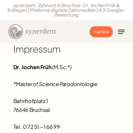
Skip
synerdent · Zahnarzt in Bruchsal · Dr. Jochen Früh &
Kollegen | Moderne digitale Zahnmedizin | 4,9 Google-
to
Bewertung
Close
main
Menu
Menu
content
Karriere
Impressum
Dr. Jochen Früh
(M.Sc.*)
*Master of Science Parodontologie
Bahnhofplatz 1
76646 Bruchsal
Tel. 0 72 51 – 1 66 99