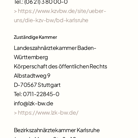
Tel.: (06 21) 3 80 00-0
> https://www.kzvbw.de/site/ueber-
uns/die-kzv-bw/bd-karlsruhe
Zuständige Kammer
Landeszahnärztekammer Baden-
Württemberg
Körperschaft des öffentlichen Rechts
Albstadtweg 9
D-70567 Stuttgart
Tel: 0711-22845-0
info@lzk-bw.de
> https://www.lzk-bw.de/
Bezirkszahnärztekammer Karlsruhe