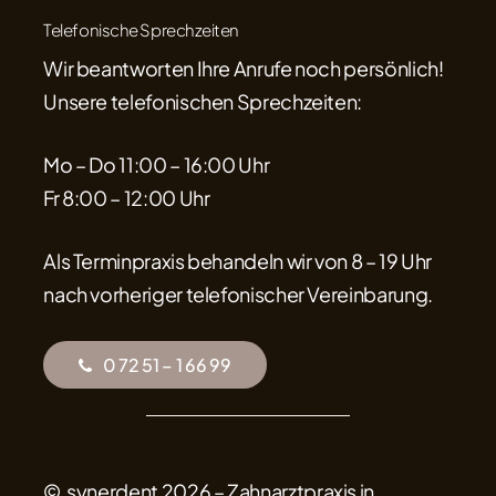
Telefonische Sprechzeiten
Wir beantworten Ihre Anrufe noch persönlich!
Unsere telefonischen Sprechzeiten:
Mo – Do 11:00 – 16:00 Uhr
Fr 8:00 – 12:00 Uhr
Als Terminpraxis behandeln wir von 8 – 19 Uhr
nach vorheriger telefonischer Vereinbarung.
0
7
2
5
1
–
1
6
6
9
9
© synerdent
2026
– Zahnarztpraxis in