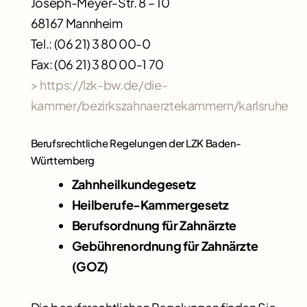
Joseph-Meyer-Str. 8 – 10
68167 Mannheim
Tel.: (06 21) 3 80 00-0
Fax: (06 21) 3 80 00-1 70
> https://lzk-bw.de/die-
kammer/bezirkszahnaerztekammern/karlsruhe/
Berufsrechtliche Regelungen der LZK Baden-
Württemberg
Zahnheilkundegesetz
Heilberufe-Kammergesetz
Berufsordnung für Zahnärzte
Gebührenordnung für Zahnärzte
(GOZ)