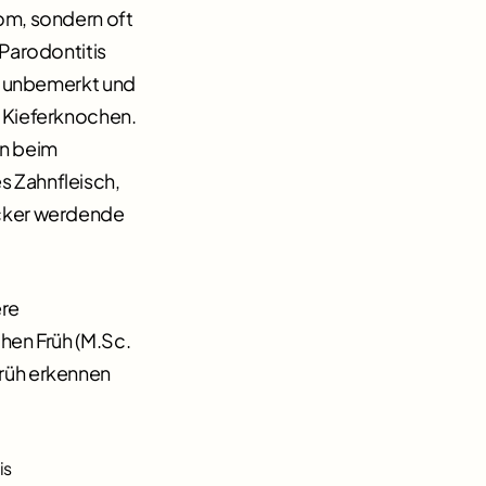
om, sondern oft
 Parodontitis
ge unbemerkt und
 Kieferknochen.
en beim
 Zahnfleisch,
ocker werdende
ere
hen Früh (M.Sc.
rüh erkennen
is