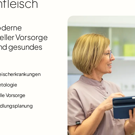
fleisch
oderne
eller Vorsorge
 und gesundes
eischerkrankungen
ontologie
lle Vorsorge
ndlungsplanung