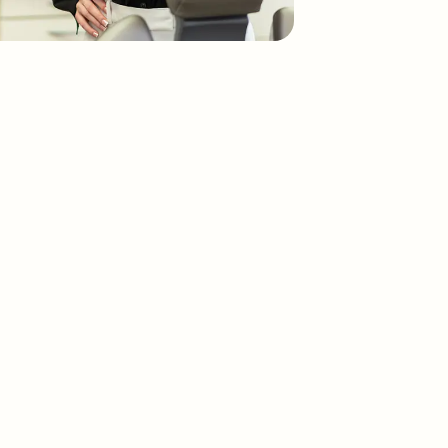
 eng
und die
bei,