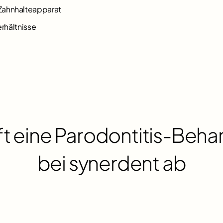
 Zahnhalteapparat
erhältnisse
ft eine Parodontitis-Beh
bei synerdent ab