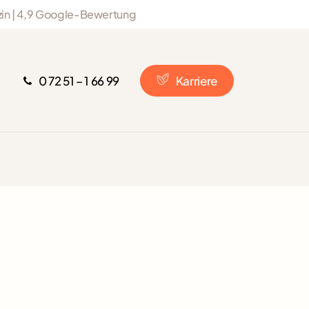
izin | 4,9 Google-Bewertung
0 72 51 – 1 66 99
K
a
r
r
i
e
r
e