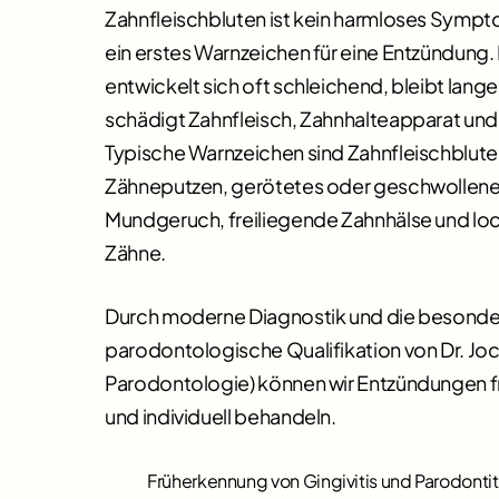
Zahnfleischbluten ist kein harmloses Sympt
ein erstes Warnzeichen für eine Entzündung.
entwickelt sich oft schleichend, bleibt lan
schädigt Zahnfleisch, Zahnhalteapparat und
Typische Warnzeichen sind Zahnfleischblut
Zähneputzen, gerötetes oder geschwollenes
Mundgeruch, freiliegende Zahnhälse und l
Zähne.
Durch moderne Diagnostik und die besond
parodontologische Qualifikation von Dr. Joc
Parodontologie) können wir Entzündungen f
und individuell behandeln.
Früherkennung von Gingivitis und Parodontit