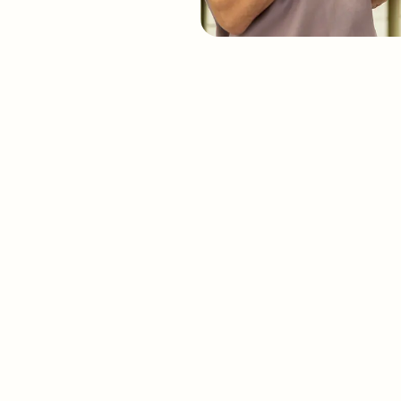
nde Zähne brauchen
 Vorsorge
und einen
nden Zahnhalteapparat
ent in Bruchsal gehören Parodontologie und Prophylaxe
 Regelmäßige Vorsorge, professionelle Zahnreinigung 
e Behandlung von Zahnfleischentzündungen tragen dazu 